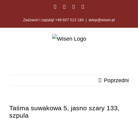
Przejdź
Facebook
Twitter
Instagram
Pinterest
do
Zadzwoń i zapytaj! +48 607 513 184
|
sklep@wisen.pl
zawartości
Poprzedni
Taśma suwakowa 5, jasno szary 133,
szpula