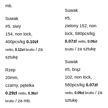
mb.
Suwak
#5,
Suwak
zielony 152, non
#5, siwy
lock, 580pcs/kg
154, non lock,
0.07
zł
400pcs/kg
0.10
zł
netto,
0.09
zł
/ za sztukę
/ za
brutto
netto,
0.12
zł
brutto
sztukę
Suwak
#5, brąz
Rzep
102, non lock,
20mm,
580pcs/kg
0.07
zł
czarny, pętelka
/ za
0.29
zł
netto,
0.09
zł
brutto
netto,
0.36
zł
sztukę
/ za mb.
brutto