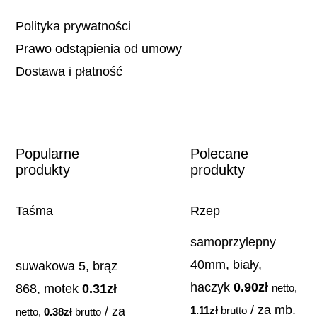
Polityka prywatności
Prawo odstąpienia od umowy
Dostawa i płatność
Popularne
Polecane
produkty
produkty
Taśma
Rzep
samoprzylepny
40mm, biały,
suwakowa 5, brąz
haczyk
0.90
zł
868, motek
0.31
zł
netto,
/ za mb.
/ za
1.11
zł
brutto
netto,
0.38
zł
brutto