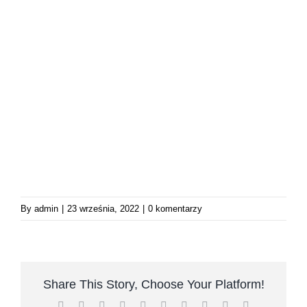
By
admin
|
23 września, 2022
|
0 komentarzy
Share This Story, Choose Your Platform!
Facebook
Twitter
Reddit
LinkedIn
WhatsApp
Tumblr
Pinterest
Vk
Xing
Email