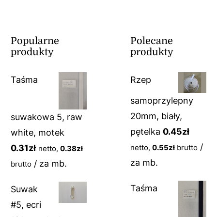
Popularne
Polecane
produkty
produkty
Taśma
Rzep
samoprzylepny
20mm, biały,
suwakowa 5, raw
pętelka
0.45
zł
white, motek
/
0.31
zł
netto,
0.55
zł
brutto
netto,
0.38
zł
za mb.
/ za mb.
brutto
Taśma
Suwak
#5, ecri