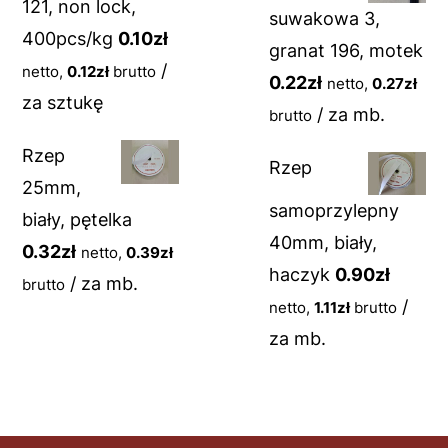
121, non lock,
suwakowa 3,
400pcs/kg
0.10
zł
granat 196, motek
/
netto,
0.12
zł
brutto
0.22
zł
netto,
0.27
zł
za sztukę
/ za mb.
brutto
Rzep
Rzep
25mm,
samoprzylepny
biały, pętelka
40mm, biały,
0.32
zł
netto,
0.39
zł
haczyk
0.90
zł
/ za mb.
brutto
/
netto,
1.11
zł
brutto
za mb.