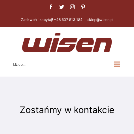
Przejdź
Facebook
Twitter
Instagram
Pinterest
do
Zadzwoń i zapytaj! +48 607 513 184
|
sklep@wisen.pl
zawartości
Idź do...
Zostańmy w kontakcie