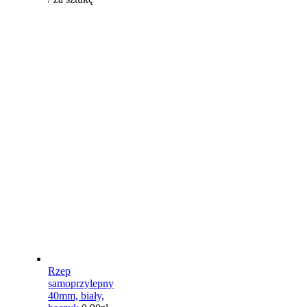
Rzep
samoprzylepny
40mm, biały,