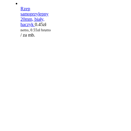
Rzep
samoprzylepny
20mm, biały,
haczyk
0.45
zł
netto,
0.55
zł
brutto
/ za mb.