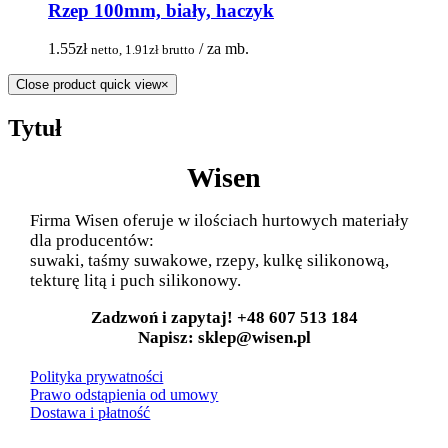
Rzep 100mm, biały, haczyk
1.55
zł
/ za mb.
netto,
1.91
zł
brutto
Close product quick view
×
Tytuł
Wisen
Firma Wisen oferuje w ilościach hurtowych materiały
dla producentów:
suwaki, taśmy suwakowe, rzepy, kulkę silikonową,
tekturę litą i puch silikonowy.
Zadzwoń i zapytaj! +48 607 513 184
Napisz: sklep@wisen.pl
Polityka prywatności
Prawo odstąpienia od umowy
Dostawa i płatność