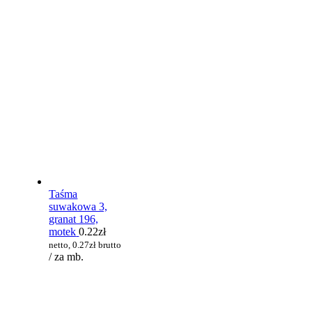
Taśma
suwakowa 3,
granat 196,
motek
0.22
zł
netto,
0.27
zł
brutto
/ za mb.