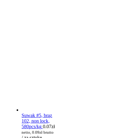
Suwak #5, brąz
102, non lock,
580pcs/kg
0.07
zł
netto,
0.09
zł
brutto
/ za sztukę