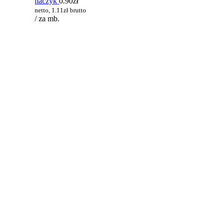
haczyk
0.90
zł
netto,
1.11
zł
brutto
/ za mb.