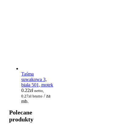
Taśma
suwakowa 3,
biała 501, motek
0.22
zł
netto,
/ za
0.27
zł
brutto
mb.
Polecane
produkty