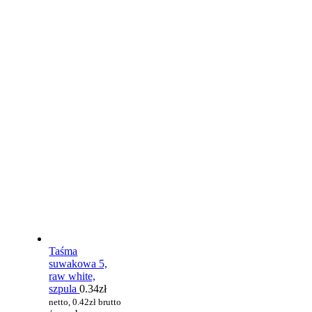
Taśma
suwakowa 5,
raw white,
szpula
0.34
zł
netto,
0.42
zł
brutto