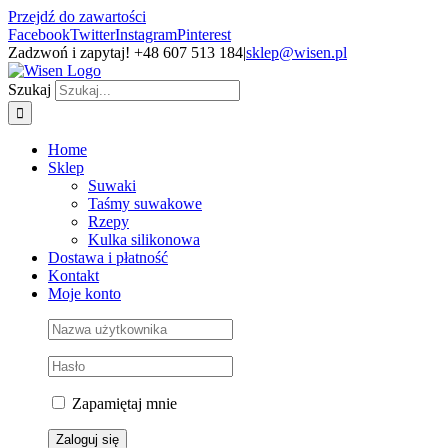
Przejdź do zawartości
Facebook
Twitter
Instagram
Pinterest
Zadzwoń i zapytaj! +48 607 513 184
|
sklep@wisen.pl
Szukaj
Home
Sklep
Suwaki
Taśmy suwakowe
Rzepy
Kulka silikonowa
Dostawa i płatność
Kontakt
Moje konto
Zapamiętaj mnie