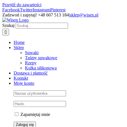
Przejdź do zawartości
Facebook
Twitter
Instagram
Pinterest
Zadzwoń i zapytaj! +48 607 513 184
|
sklep@wisen.pl
Szukaj
Home
Sklep
Suwaki
Taśmy suwakowe
Rzepy
Kulka silikonowa
Dostawa i płatność
Kontakt
Moje konto
Zapamiętaj mnie