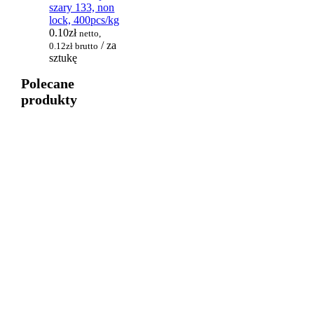
szary 133, non
lock, 400pcs/kg
0.10
zł
netto,
/ za
0.12
zł
brutto
sztukę
Polecane
produkty