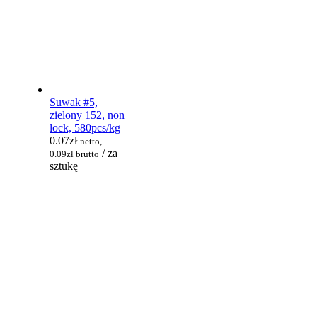
Suwak #5,
zielony 152, non
lock, 580pcs/kg
0.07
zł
netto,
/ za
0.09
zł
brutto
sztukę