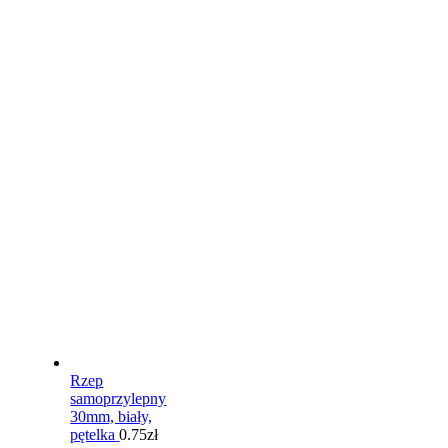
Rzep
samoprzylepny
30mm, biały,
pętelka
0.75
zł