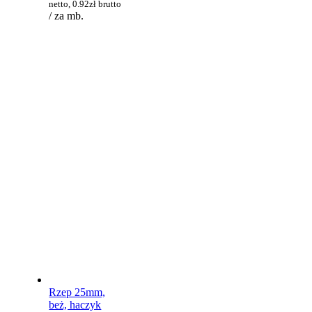
netto,
0.92
zł
brutto
/ za mb.
Rzep 25mm,
beż, haczyk