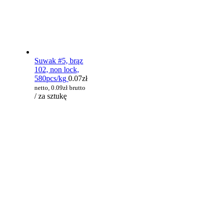
Suwak #5, brąz
102, non lock,
580pcs/kg
0.07
zł
netto,
0.09
zł
brutto
/ za sztukę