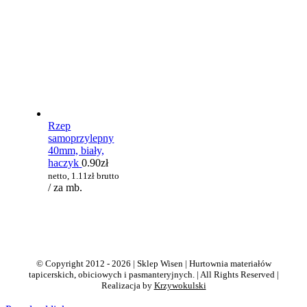
Rzep
samoprzylepny
40mm, biały,
haczyk
0.90
zł
netto,
1.11
zł
brutto
/ za mb.
© Copyright 2012 - 2026 | Sklep Wisen | Hurtownia materiałów
tapicerskich, obiciowych i pasmanteryjnych. | All Rights Reserved |
Realizacja by
Krzywokulski