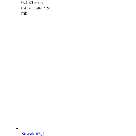
0.35
zł
netto,
/ za
0.43
zł
brutto
mb.
Suwak #5, j.