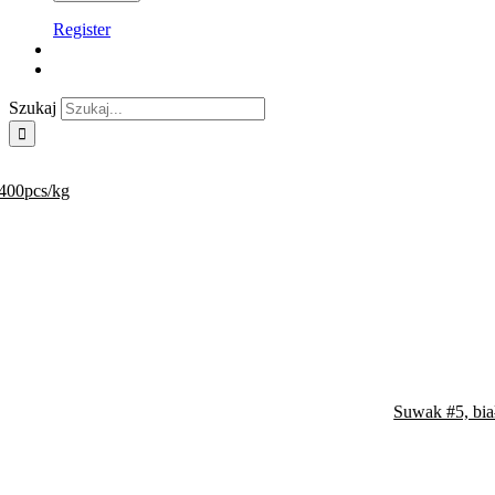
Register
Szukaj
 400pcs/kg
Suwak #5, bia