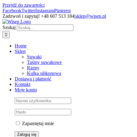
Przejdź do zawartości
Facebook
Twitter
Instagram
Pinterest
Zadzwoń i zapytaj! +48 607 513 184
|
sklep@wisen.pl
Szukaj
Home
Sklep
Suwaki
Taśmy suwakowe
Rzepy
Kulka silikonowa
Dostawa i płatność
Kontakt
Moje konto
Zapamiętaj mnie