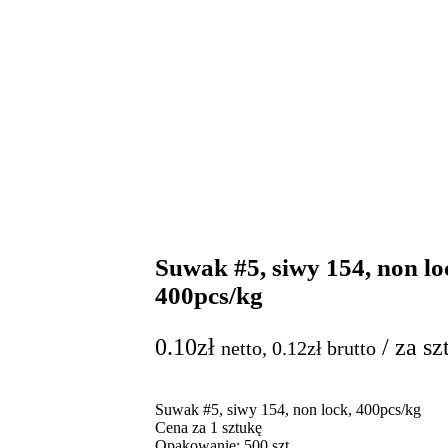
Suwak #5, siwy 154, non lo
400pcs/kg
0.10
zł
/ za sz
netto,
0.12
zł
brutto
Suwak #5, siwy 154, non lock, 400pcs/kg
Cena za 1 sztukę
Opakowanie: 500 szt.