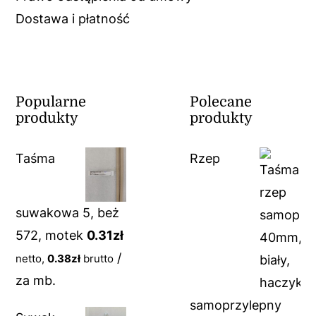
Dostawa i płatność
Popularne
Polecane
produkty
produkty
Taśma
Rzep
suwakowa 5, beż
572, motek
0.31
zł
/
netto,
0.38
zł
brutto
za mb.
samoprzylepny