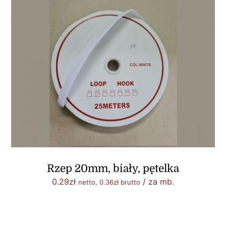
Rzep 20mm, biały, pętelka
0.29
zł
/ za mb.
netto,
0.36
zł
brutto