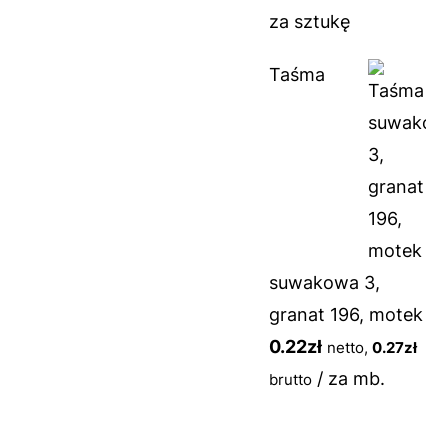
za sztukę
Taśma
suwakowa 3,
granat 196, motek
0.22
zł
netto,
0.27
zł
/ za mb.
brutto