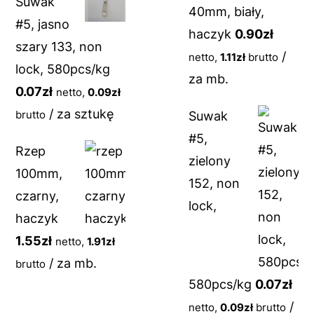
Suwak
40mm, biały,
#5, jasno
haczyk
0.90
zł
szary 133, non
/
netto,
1.11
zł
brutto
lock, 580pcs/kg
za mb.
0.07
zł
netto,
0.09
zł
/ za sztukę
brutto
Suwak
#5,
Rzep
zielony
100mm,
152, non
czarny,
lock,
haczyk
1.55
zł
netto,
1.91
zł
/ za mb.
brutto
580pcs/kg
0.07
zł
/
netto,
0.09
zł
brutto