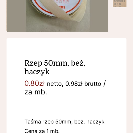
Rzep 50mm, beż,
haczyk
0.80
zł
/
netto,
0.98
zł
brutto
za mb.
Taśma rzep 50mm, beż, haczyk
Cena za 1 mb.