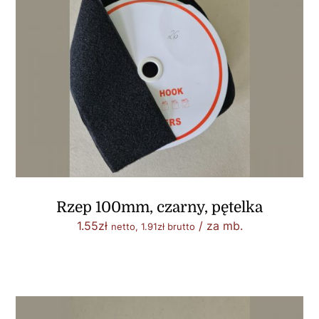
Rzep 100mm, czarny, pętelka
1.55
zł
/ za mb.
netto,
1.91
zł
brutto