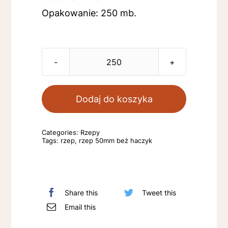
Opakowanie: 250 mb.
ilość
Rzep
50mm,
Dodaj do koszyka
beż,
haczyk
Categories:
Rzepy
Tags:
rzep
,
rzep 50mm beż haczyk
Share this
Tweet this
Email this