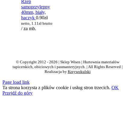
Rzep
samoprzylepny
40mm, biały,
haczyk
0.90
zł
netto,
1.11
zł
brutto
/ za mb.
© Copyright 2012 - 2026 | Sklep Wisen | Hurtownia materiałów
tapicerskich, obiciowych i pasmanteryjnych. | All Rights Reserved |
Realizacja by
Krzywokulski
Page load link
Ta strona korzysta z plików cookie i usług stron trzecich.
OK
Przejdź do góry