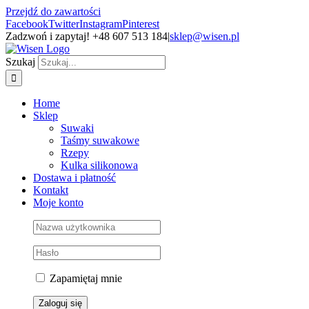
Przejdź do zawartości
Facebook
Twitter
Instagram
Pinterest
Zadzwoń i zapytaj! +48 607 513 184
|
sklep@wisen.pl
Szukaj
Home
Sklep
Suwaki
Taśmy suwakowe
Rzepy
Kulka silikonowa
Dostawa i płatność
Kontakt
Moje konto
Zapamiętaj mnie