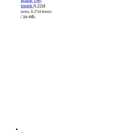
granat 196,
motek
0.22
zł
netto,
0.27
zł
brutto
/ za mb.