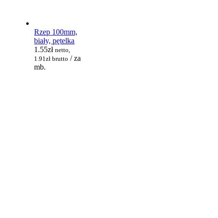
Rzep 100mm,
biały, pętelka
1.55
zł
netto,
/ za
1.91
zł
brutto
mb.