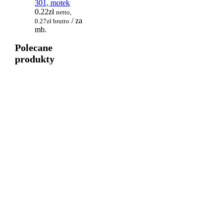
301, motek
0.22
zł
netto,
/ za
0.27
zł
brutto
mb.
Polecane
produkty