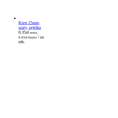
Rzep 25mm,
szary, pętelka
0.35
zł
netto,
/ za
0.43
zł
brutto
mb.