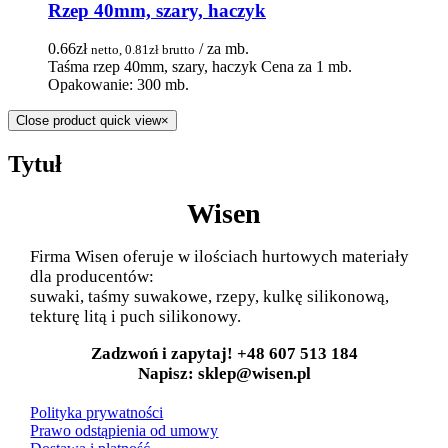
Rzep 40mm, szary, haczyk
0.66
zł
/ za mb.
netto,
0.81
zł
brutto
Taśma rzep 40mm, szary, haczyk Cena za 1 mb.
Opakowanie: 300 mb.
Close product quick view
×
Tytuł
Wisen
Firma Wisen oferuje w ilościach hurtowych materiały
dla producentów:
suwaki, taśmy suwakowe, rzepy, kulkę silikonową,
tekturę litą i puch silikonowy.
Zadzwoń i zapytaj! +48 607 513 184
Napisz: sklep@wisen.pl
Polityka prywatności
Prawo odstąpienia od umowy