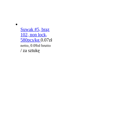
Suwak #5, brąz
102, non lock,
580pcs/kg
0.07
zł
netto,
0.09
zł
brutto
/ za sztukę