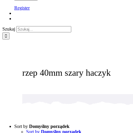
Register
Szukaj
rzep 40mm szary haczyk
Sort by
Domyślny porządek
Sort by
Domyślny porządek