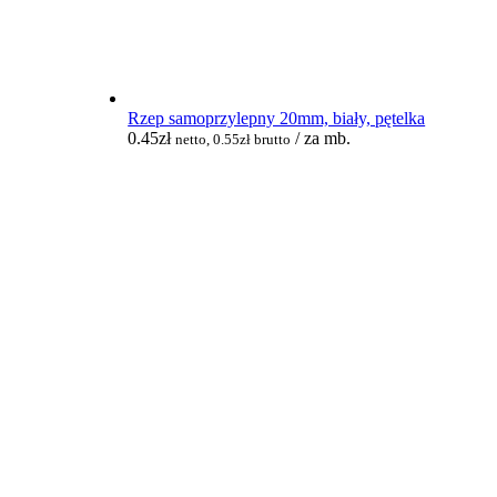
Rzep samoprzylepny 20mm, biały, pętelka
0.45
zł
/ za mb.
netto,
0.55
zł
brutto