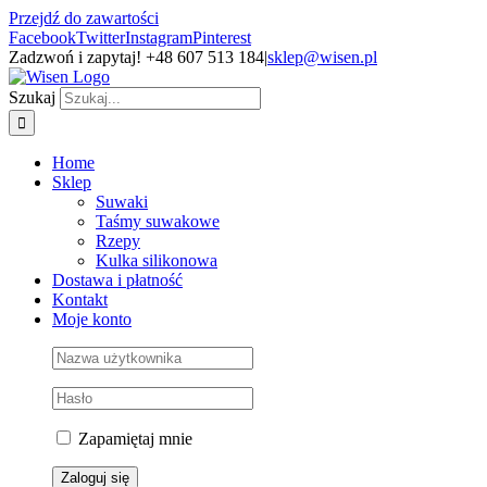
Przejdź do zawartości
Facebook
Twitter
Instagram
Pinterest
Zadzwoń i zapytaj! +48 607 513 184
|
sklep@wisen.pl
Szukaj
Home
Sklep
Suwaki
Taśmy suwakowe
Rzepy
Kulka silikonowa
Dostawa i płatność
Kontakt
Moje konto
Zapamiętaj mnie