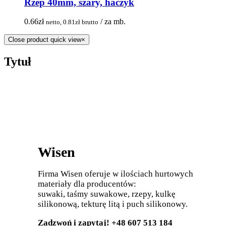
Rzep 40mm, szary, haczyk
0.66
zł
/ za mb.
netto,
0.81
zł
brutto
Close product quick view
×
Tytuł
Wisen
Firma Wisen oferuje w ilościach hurtowych
materiały dla producentów:
suwaki, taśmy suwakowe, rzepy, kulkę
silikonową, tekturę litą i puch silikonowy.
Zadzwoń i zapytaj! +48 607 513 184