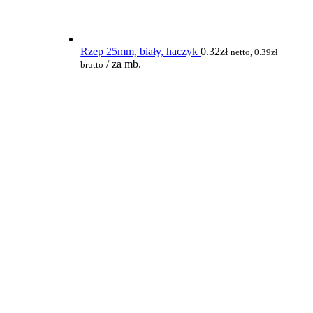
Rzep 25mm, biały, haczyk
0.32
zł
netto,
0.39
zł
/ za mb.
brutto