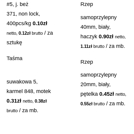
#5, j. beż
Rzep
371, non lock,
samoprzylepny
400pcs/kg
0.10
zł
40mm, biały,
/ za
netto,
0.12
zł
brutto
haczyk
0.90
zł
netto,
sztukę
/ za mb.
1.11
zł
brutto
Taśma
Rzep
samoprzylepny
suwakowa 5,
20mm, biały,
karmel 848, motek
pętelka
0.45
zł
netto,
0.31
zł
netto,
0.38
zł
/ za mb.
0.55
zł
brutto
/ za mb.
brutto