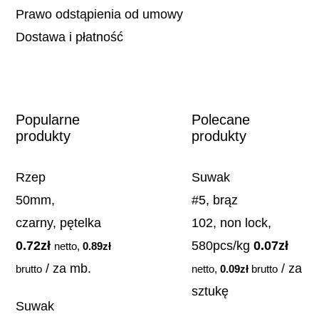
Prawo odstąpienia od umowy
Dostawa i płatność
Popularne
Polecane
produkty
produkty
Rzep
Suwak
50mm,
#5, brąz
czarny, pętelka
102, non lock,
0.72
zł
580pcs/kg
0.07
zł
netto,
0.89
zł
/ za mb.
/ za
brutto
netto,
0.09
zł
brutto
sztukę
Suwak